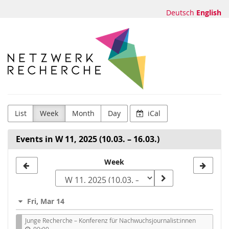
Skip to
Deutsch
English
main
content
Netzwerk
Recherche
e.V.
List
Week
Month
Day
iCal
Events in W 11, 2025 (10.03. – 16.03.)
Select
Week
a
week
Fri, Mar 14
to
Junge Recherche – Konferenz für Nachwuchsjournalist:innen
display
09:00